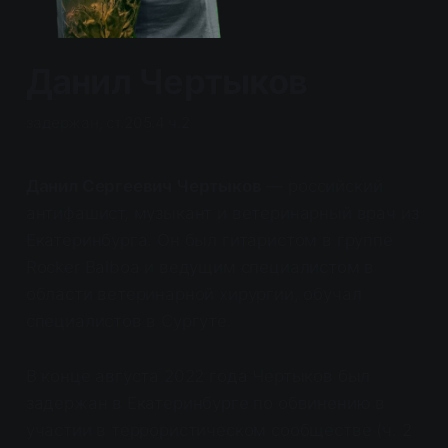
Данил Чертыков
задержан, ст.205.4 ч.2
Данил Сергеевич Чертыков
— российский
антифашист, музыкант и ветеринарный врач из
Екатеринбурга. Он был гитаристом в группе
Rocker Balboa и ведущим специалистом в
области ветеринарной хирургии, обучал
специалистов в Сургуте.
В конце августа 2022 года Чертыков был
задержан в Екатеринбурге по обвинению в
участии в террористическом сообществе (ч. 2