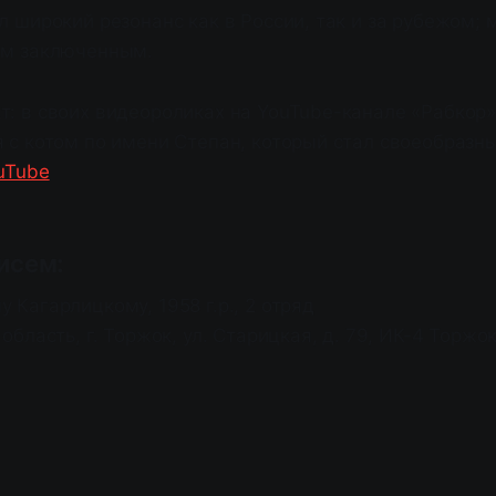
л широкий резонанс как в России, так и за рубежом; 
им заключенным.
т: в своих видеороликах на YouTube-канале «Рабкор
я с котом по имени Степан, который стал своеобраз
uTube
исем:
 Кагарлицкому, 1958 г.р., 2 отряд
область, г. Торжок, ул. Старицкая, д. 79, ИК-4 Торжо