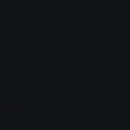
лицист,
3 года он был
ика,
орил его к
нный суд
ной колонии №4