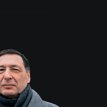
нты
Публикации
О фонде