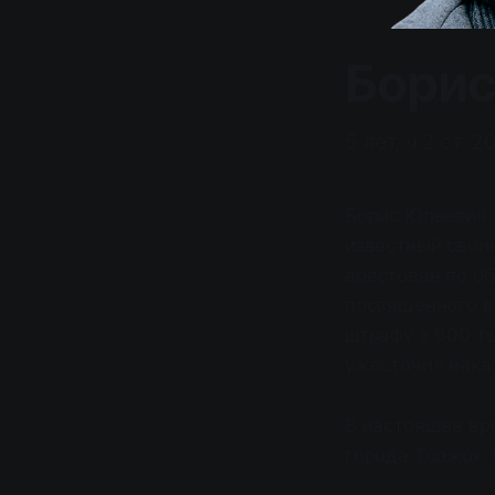
Борис
5 лет, ч.2 ст. 2
Борис Юльевич 
известный свои
арестован по о
посвященного в
штрафу в 600 т
ужесточил нака
В настоящее вр
города Торжок 