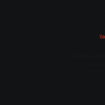
Его арест вызва
его политическ
Интересный фак
часто появлялс
его передач.
Yo
Адрес для п
Борису Юльевичу
172011,Тверская 