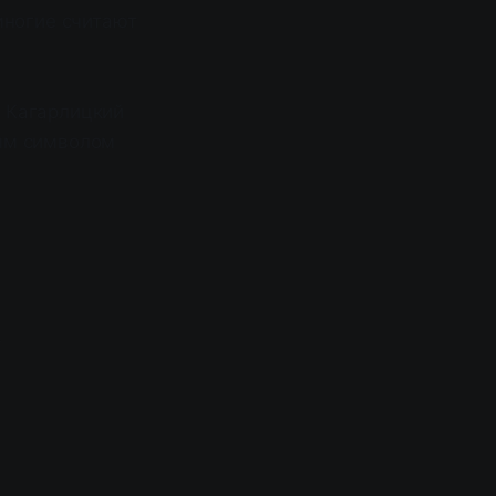
многие считают
» Кагарлицкий
ным символом
к