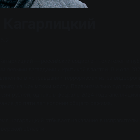
 Кагарлицкий
05.2
Кагарлицкий — российский социолог, политолог и пуб
ми левыми взглядами и критикой властей. В июле 202
бвинению в «оправдании терроризма» из-за видеорол
зрыву на Крымском мосту. Первоначально суд пригов
ысяч рублей, однако в феврале 2024 года апелляцио
зание до пяти лет колонии общего режима.
емя Кагарлицкий отбывает наказание в исправитель
Тверской области.